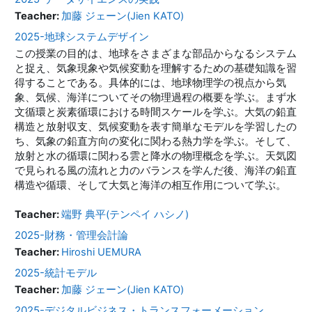
Teacher:
加藤 ジェーン(Jien KATO)
2025-地球システムデザイン
この授業の目的は、地球をさまざまな部品からなるシステム
と捉え、気象現象や気候変動を理解するための基礎知識を習
得することである。具体的には、地球物理学の視点から気
象、気候、海洋についてその物理過程の概要を学ぶ。まず水
文循環と炭素循環における時間スケールを学ぶ。大気の鉛直
構造と放射収支、気候変動を表す簡単なモデルを学習したの
ち、気象の鉛直方向の変化に関わる熱力学を学ぶ。そして、
放射と水の循環に関わる雲と降水の物理概念を学ぶ。天気図
で見られる風の流れと力のバランスを学んだ後、海洋の鉛直
構造や循環、そして大気と海洋の相互作用について学ぶ。
Teacher:
端野 典平(テンペイ ハシノ)
2025-財務・管理会計論
Teacher:
Hiroshi UEMURA
2025-統計モデル
Teacher:
加藤 ジェーン(Jien KATO)
2025-デジタルビジネス・トランスフォーメーション