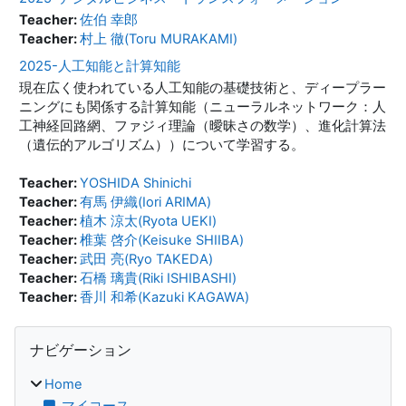
Teacher:
佐伯 幸郎
Teacher:
村上 徹(Toru MURAKAMI)
2025-人工知能と計算知能
現在広く使われている人工知能の基礎技術と、ディープラー
ニングにも関係する計算知能（ニューラルネットワーク：人
工神経回路網、ファジィ理論（曖昧さの数学）、進化計算法
（遺伝的アルゴリズム））について学習する。
Teacher:
YOSHIDA Shinichi
Teacher:
有馬 伊織(Iori ARIMA)
Teacher:
植木 涼太(Ryota UEKI)
Teacher:
椎葉 啓介(Keisuke SHIIBA)
Teacher:
武田 亮(Ryo TAKEDA)
Teacher:
石橋 璃貴(Riki ISHIBASHI)
Teacher:
香川 和希(Kazuki KAGAWA)
ブロック
ナビゲーション をスキップする
ナビゲーション
Home
マイコース