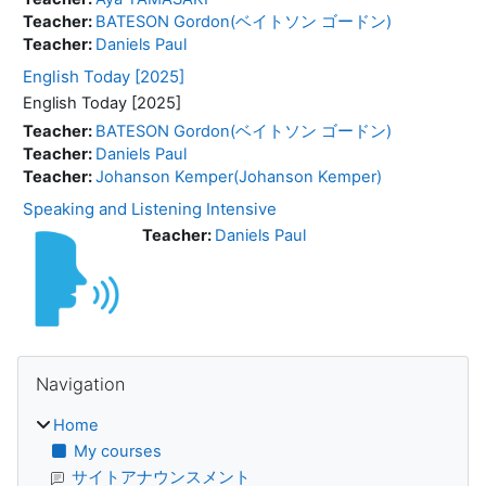
Teacher:
BATESON Gordon(ベイトソン ゴードン)
Teacher:
Daniels Paul
English Today [2025]
English Today [2025]
Teacher:
BATESON Gordon(ベイトソン ゴードン)
Teacher:
Daniels Paul
Teacher:
Johanson Kemper(Johanson Kemper)
Speaking and Listening Intensive
Teacher:
Daniels Paul
Blocks
Skip Navigation
Navigation
Home
My courses
サイトアナウンスメント