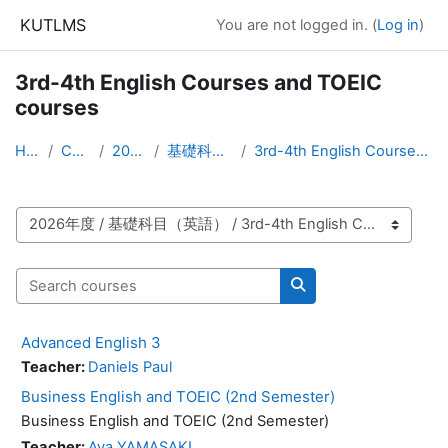
Skip to main content
KUTLMS
You are not logged in. (
Log in
)
3rd-4th English Courses and TOEIC
courses
Home
Courses
2026年度
基礎科目（英語）
3rd-4th English Courses and TOEIC courses
Course categories
Search courses
Search courses
Advanced English 3
Teacher:
Daniels Paul
Business English and TOEIC (2nd Semester)
Business English and TOEIC (2nd Semester)
Teacher:
Aya YAMASAKI