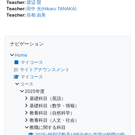
Teacher:
渡辺 賢
Teacher:
田中 光(Hikaru TANAKA)
Teacher:
谷相 由美
ブロック
ナビゲーション をスキップする
ナビゲーション
Home
マイコース
サイトアナウンスメント
マイコース
コース
2025年度
基礎科目（英語）
基礎科目（数学・情報）
教養科目（自然科学）
教養科目（人文・社会）
教職に関する科目
2025-特別活動及び総合的な学習の時間の指