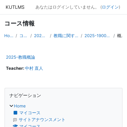
メインコンテンツへスキップする
KUTLMS
あなたはログインしていません。 (
ログイン
)
コース情報
Home
コース
2025年度
教職に関する科目
2025-1900001001
概要
2025-教職概論
Teacher:
中村 直人
ブロック
ナビゲーション をスキップする
ナビゲーション
Home
マイコース
サイトアナウンスメント
マイコース