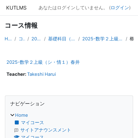
メインコンテンツへスキップする
KUTLMS
あなたはログインしていません。 (
ログイン
)
コース情報
Home
コース
2025年度
基礎科目（数学・情報）
2025-数学２上級（シ・情１）春井
概
2025-数学２上級（シ・情１）春井
Teacher:
Takeshi Harui
ブロック
ナビゲーション をスキップする
ナビゲーション
Home
マイコース
サイトアナウンスメント
マイコース