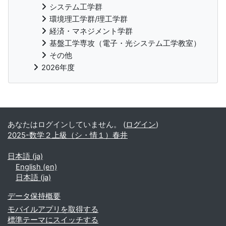
システム工学群
環境理工学群/理工学群
経済・マネジメント学群
基盤工学専攻（電子・光システム工学教室）
その他
2026年度
補助ブロック
あなたはログインしていません。 (
ログイン
)
2025-数学２上級（シ・情１）春井
日本語 ‎(ja)‎
English ‎(en)‎
日本語 ‎(ja)‎
データ保持概要
モバイルアプリを取得する
標準テーマにスイッチする