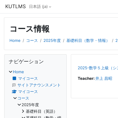
メインコンテンツへスキップする
KUTLMS
日本語 ‎(ja)‎
コース情報
Home
コース
2025年度
基礎科目（数学・情報）
2
ブロック
ナビゲーション をスキップする
ナビゲーション
2025-数学５上級（
Home
マイコース
Teacher:
井上 昌昭
サイトアナウンスメント
マイコース
コース
2025年度
基礎科目（英語）
基礎科目（数学・情