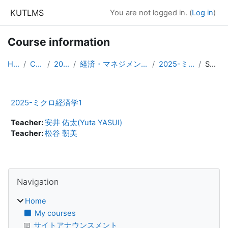
Skip to main content
KUTLMS
You are not logged in. (
Log in
)
Course information
Home
Courses
2025年度
経済・マネジメント学群専門基礎科目
2025-ミクロ経済学1
Summary
2025-ミクロ経済学1
Teacher:
安井 佑太(Yuta YASUI)
Teacher:
松谷 朝美
Blocks
Skip Navigation
Navigation
Home
My courses
サイトアナウンスメント