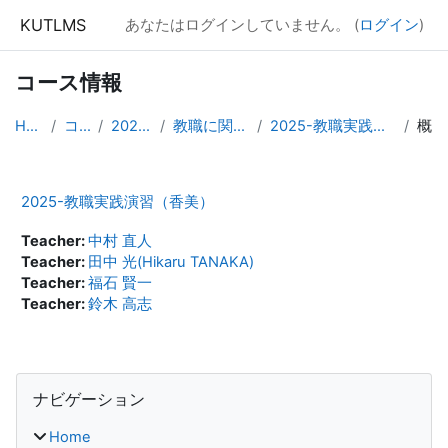
メインコンテンツへスキップする
KUTLMS
あなたはログインしていません。 (
ログイン
)
コース情報
Home
コース
2025年度
教職に関する科目
2025-教職実践演習（香美）
概要
2025-教職実践演習（香美）
Teacher:
中村 直人
Teacher:
田中 光(Hikaru TANAKA)
Teacher:
福石 賢一
Teacher:
鈴木 高志
ブロック
ナビゲーション をスキップする
ナビゲーション
Home