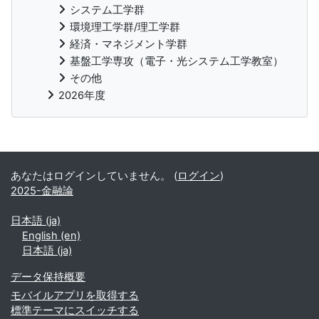
システム工学群
環境理工学群/理工学群
経済・マネジメント学群
基盤工学専攻（電子・光システム工学教室）
その他
2026年度
補助ブロック
あなたはログインしていません。 (
ログイン
)
2025-金融論
日本語 ‎(ja)‎
English ‎(en)‎
日本語 ‎(ja)‎
データ保持概要
モバイルアプリを取得する
標準テーマにスイッチする