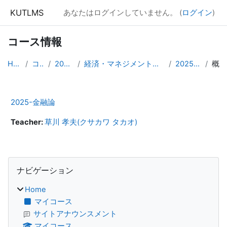
メインコンテンツへスキップする
KUTLMS
あなたはログインしていません。 (
ログイン
)
コース情報
Home
コース
2025年度
経済・マネジメント学群専門発展科目
2025-金融論
概要
2025-金融論
Teacher:
草川 孝夫(クサカワ タカオ)
ブロック
ナビゲーション をスキップする
ナビゲーション
Home
マイコース
サイトアナウンスメント
マイコース