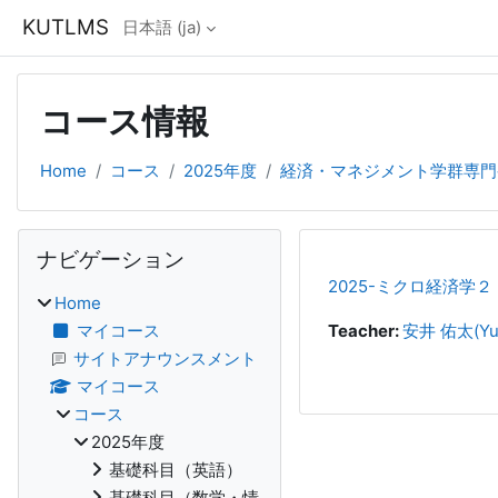
メインコンテンツへスキップする
KUTLMS
日本語 ‎(ja)‎
コース情報
Home
コース
2025年度
経済・マネジメント学群専門
ブロック
ナビゲーション をスキップする
ナビゲーション
2025-ミクロ経済学２
Home
マイコース
Teacher:
安井 佑太(Yut
サイトアナウンスメント
マイコース
コース
2025年度
基礎科目（英語）
基礎科目（数学・情