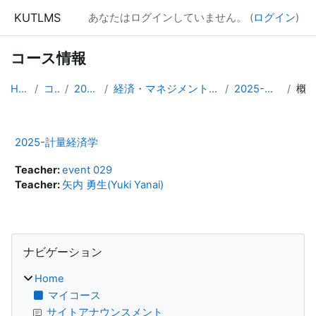
メインコンテンツへスキップする
KUTLMS
あなたはログインしていません。 (
ログイン
)
コース情報
Home
コース
2025年度
経済・マネジメント学群専門発展科目
2025-計量経済学
概要
2025-計量経済学
Teacher:
event 029
Teacher:
矢内 勇生(Yuki Yanai)
ブロック
ナビゲーション をスキップする
ナビゲーション
Home
マイコース
サイトアナウンスメント