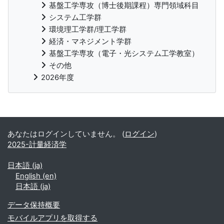
基盤工学専攻（博士後期課程）専門領域科目
システム工学群
環境理工学群/理工学群
経済・マネジメント学群
基盤工学専攻（電子・光システム工学教室）
その他
2026年度
補助ブロック
あなたはログインしていません。 (
ログイン
)
2025-計量経済学
日本語 ‎(ja)‎
English ‎(en)‎
日本語 ‎(ja)‎
データ保持概要
モバイルアプリを取得する