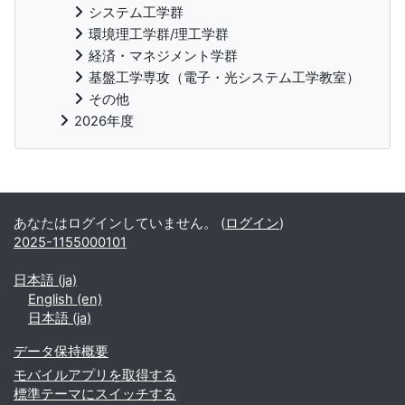
システム工学群
環境理工学群/理工学群
経済・マネジメント学群
基盤工学専攻（電子・光システム工学教室）
その他
2026年度
補助ブロック
あなたはログインしていません。 (
ログイン
)
2025-1155000101
日本語 ‎(ja)‎
English ‎(en)‎
日本語 ‎(ja)‎
データ保持概要
モバイルアプリを取得する
標準テーマにスイッチする