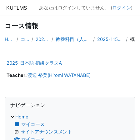
メインコンテンツへスキップする
KUTLMS
あなたはログインしていません。 (
ログイン
)
コース情報
Home
コース
2025年度
教養科目（人文・社会）
2025-1155000101
概要
2025-日本語 初級クラスA
Teacher:
渡辺 裕美(Hiromi WATANABE)
ブロック
ナビゲーション をスキップする
ナビゲーション
Home
マイコース
サイトアナウンスメント
マイコース