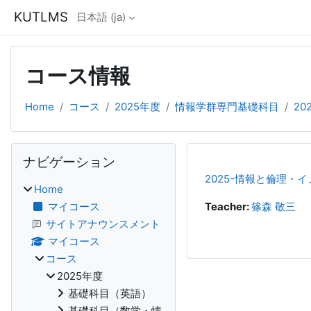
メインコンテンツへスキップする
KUTLMS
日本語 ‎(ja)‎
コース情報
Home
コース
2025年度
情報学群専門基礎科目
20
ブロック
ナビゲーション をスキップする
ナビゲーション
2025-情報と倫理・
Home
マイコース
Teacher:
篠森 敬三
サイトアナウンスメント
マイコース
コース
2025年度
基礎科目（英語）
基礎科目（数学・情