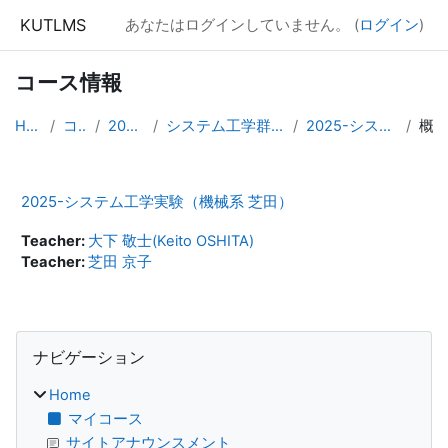
メインコンテンツへスキップする
KUTLMS
あなたはログインしていません。 (
ログイン
)
コース情報
Home
コース
2025年度
システム工学群専門基礎科目
2025-シス工実験 芝田
概要
2025-システム工学実験（機械系 芝田）
Teacher:
大下 敬士(Keito OSHITA)
Teacher:
芝田 京子
ブロック
ナビゲーション をスキップする
ナビゲーション
Home
マイコース
サイトアナウンスメント