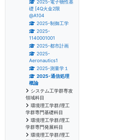
2025-電子物性基
礎 [4Q火金2限
@A104
2025-制御工学
2025-
1140001001
2025-都市計画
2025-
Aeronautics1
2025-測量学１
2025-通信処理
概論
システム工学群専攻
領域科目
環境理工学群/理工
学群専門基礎科目
環境理工学群/理工
学群専門発展科目
環境理工学群/理工