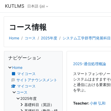
メインコンテンツへスキップする
KUTLMS
日本語 ‎(ja)‎
コース情報
Home
コース
2025年度
システム工学群専門発展科目
ブロック
ナビゲーション をスキップする
ナビゲーション
2025-通信処理概論
Home
マイコース
スマートフォンやノー
システムはますますそ
サイトアナウンスメント
と通信における要素技
マイコース
を学ぶ。
コース
2025年度
Teacher:
小林 弘和
基礎科目（英語）
基礎科目（数学・情