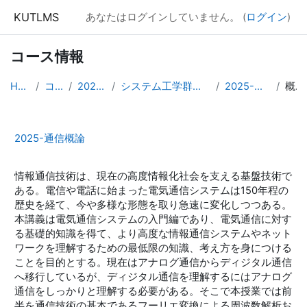
メインコンテンツへスキップする
KUTLMS
あなたはログインしていません。 (
ログイン
)
コース情報
Home
コース
2025年度
システム工学群専門発展科目
2025-通信概論
概要
2025-通信概論
情報通信技術は、現在の高度情報化社会を支える基盤技術で
ある。電信や電話に始まった電気通信システムは150年程の
歴史を経て、今や多様な形態を取り急速に変化しつつある。
本講義は電気通信システムの入門編であり、電気通信に対す
る基礎的知識を得て、より高度な情報通信システムやネット
ワークを理解するための最低限の知識、考え方を身につける
ことを目的とする。現在はアナログ通信からディジタル通信
へ移行しているが、ディジタル通信を理解するにはアナログ
通信をしっかりと理解する必要がある。そこで本授業では前
半を通信技術の基本であるフーリエ変換による周波数解析お