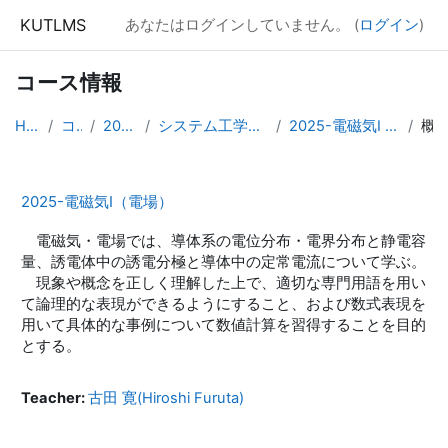
メインコンテンツへスキップする
KUTLMS
あなたはログインしていません。 (
ログイン
)
コース情報
Home
コース
2025年度
システム工学群専門発展科目
2025-電磁気Ⅰ [月木2限A104]
概要
2025-電磁気Ⅰ（電場）
電磁気・電場では、導体系の電位分布・電界分布と静電容
量、誘電体中の誘電分極と導体中の定常電流について学ぶ。
現象や概念を正しく理解した上で、適切な専門用語を用い
て論理的な表現ができるようにすること、および数式表現を
用いて具体的な事例について数値計算を習得することを目的
とする。
Teacher:
古田 寛(Hiroshi Furuta)