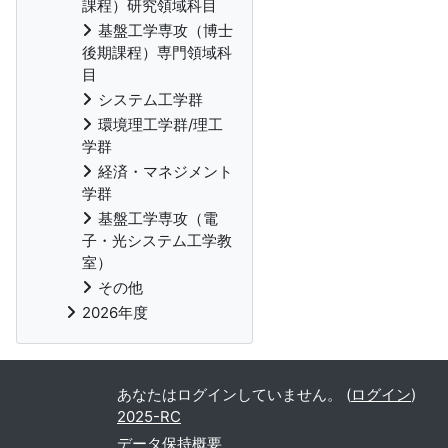
課程）研究領域科目
基盤工学専攻（博士
後期課程）専門領域科
目
システム工学群
環境理工学群/理工
学群
経済・マネジメント
学群
基盤工学専攻（電
子・光システム工学教
室）
その他
2026年度
あなたはログインしていません。 (
ログイン
)
2025-RC
データ保持概要