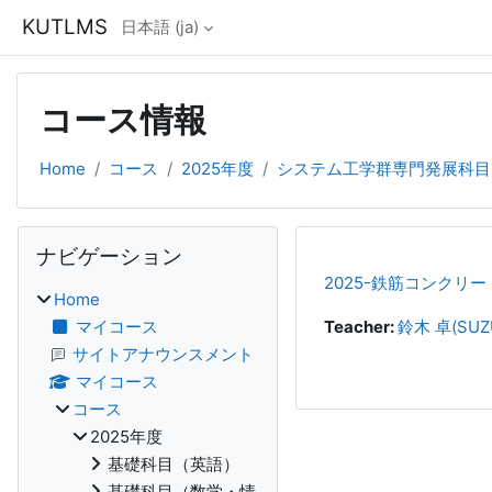
メインコンテンツへスキップする
KUTLMS
日本語 ‎(ja)‎
コース情報
Home
コース
2025年度
システム工学群専門発展科目
ブロック
ナビゲーション をスキップする
ナビゲーション
2025-鉄筋コンクリー
Home
マイコース
Teacher:
鈴木 卓(SUZU
サイトアナウンスメント
マイコース
コース
2025年度
基礎科目（英語）
基礎科目（数学・情