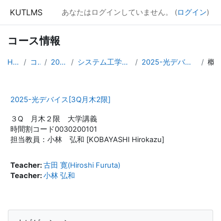
メインコンテンツへスキップする
KUTLMS
あなたはログインしていません。 (
ログイン
)
コース情報
Home
コース
2025年度
システム工学群専攻領域科目
2025-光デバイス[3Q月木2限]
概要
2025-光デバイス[3Q月木2限]
３Q 月木２限 大学講義
時間割コード0030200101
担当教員：小林 弘和 [KOBAYASHI Hirokazu]
Teacher:
古田 寛(Hiroshi Furuta)
Teacher:
小林 弘和
ブロック
ナビゲーション をスキップする