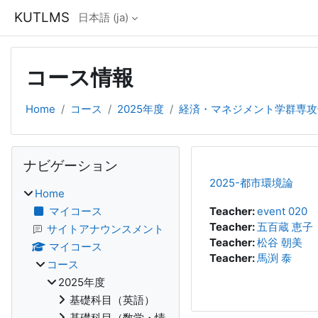
メインコンテンツへスキップする
KUTLMS
日本語 ‎(ja)‎
コース情報
Home
コース
2025年度
経済・マネジメント学群専攻
ブロック
ナビゲーション をスキップする
ナビゲーション
2025-都市環境論
Home
マイコース
Teacher:
event 020
Teacher:
五百蔵 恵子
サイトアナウンスメント
Teacher:
松谷 朝美
マイコース
Teacher:
馬渕 泰
コース
2025年度
基礎科目（英語）
基礎科目（数学・情