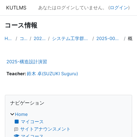
メインコンテンツへスキップする
KUTLMS
あなたはログインしていません。 (
ログイン
)
コース情報
Home
コース
2025年度
システム工学群専攻領域科目
2025-0050460201
概要
2025-構造設計演習
Teacher:
鈴木 卓(SUZUKI Suguru)
ブロック
ナビゲーション をスキップする
ナビゲーション
Home
マイコース
サイトアナウンスメント
マイコース