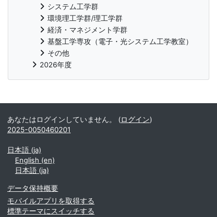
システム工学群
環境理工学群/理工学群
経済・マネジメント学群
基盤工学専攻（電子・光システム工学教室）
その他
2026年度
補助ブロック
あなたはログインしていません。 (
ログイン
)
2025-0050460201
日本語 ‎(ja)‎
English ‎(en)‎
日本語 ‎(ja)‎
データ保持概要
モバイルアプリを取得する
標準テーマにスイッチする