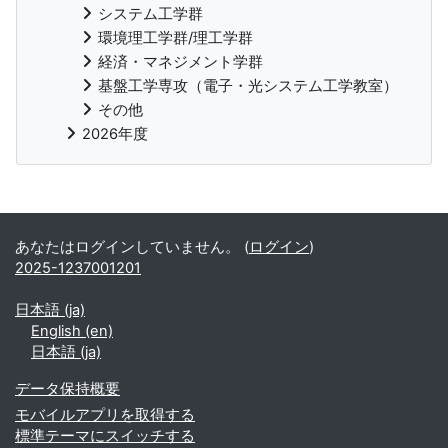
システム工学群
環境理工学群/理工学群
経済・マネジメント学群
基盤工学専攻（電子・光システム工学教室）
その他
2026年度
補助ブロック
あなたはログインしていません。 (
ログイン
)
2025-1237001201
日本語 ‎(ja)‎
English ‎(en)‎
日本語 ‎(ja)‎
データ保持概要
モバイルアプリを取得する
標準テーマにスイッチする