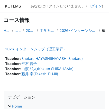
メインコンテンツへスキップする
KUTLMS
あなたはログインしていません。 (
ログイン
)
コース情報
Home
コース
2026年度
工学系共通科目
2026-インターンシップ（理工学群）
概要
2026-インターンシップ（理工学群）
Teacher:
Shotaro HAYASHI(HAYASHI Shotaro)
Teacher:
平石 宮子
Teacher:
白濱 和人(Kazuto SHIRAHAMA)
Teacher:
藤井 崇(Takashi FUJII)
ブロック
ナビゲーション をスキップする
ナビゲーション
Home