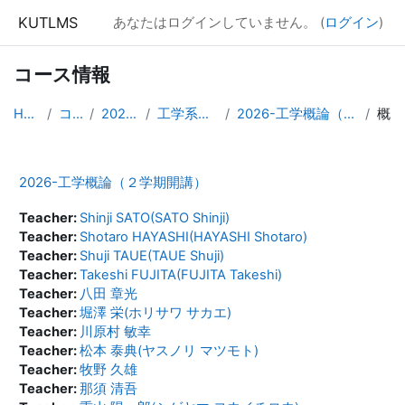
メインコンテンツへスキップする
KUTLMS
あなたはログインしていません。 (
ログイン
)
コース情報
Home
コース
2026年度
工学系共通科目
2026-工学概論（2学期開講）
概要
2026-工学概論（２学期開講）
Teacher:
Shinji SATO(SATO Shinji)
Teacher:
Shotaro HAYASHI(HAYASHI Shotaro)
Teacher:
Shuji TAUE(TAUE Shuji)
Teacher:
Takeshi FUJITA(FUJITA Takeshi)
Teacher:
八田 章光
Teacher:
堀澤 栄(ホリサワ サカエ)
Teacher:
川原村 敏幸
Teacher:
松本 泰典(ヤスノリ マツモト)
Teacher:
牧野 久雄
Teacher:
那須 清吾