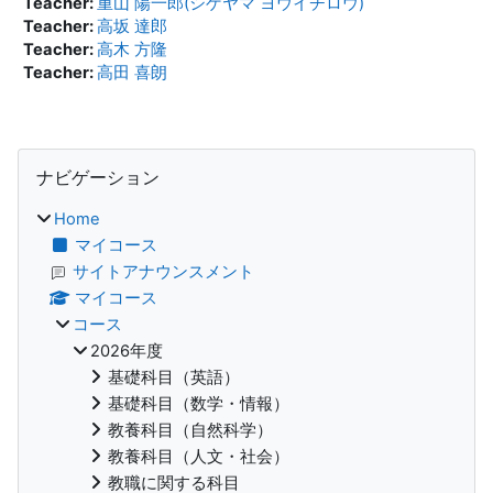
Teacher:
重山 陽一郎(シゲヤマ ヨウイチロウ)
Teacher:
高坂 達郎
Teacher:
高木 方隆
Teacher:
高田 喜朗
ブロック
ナビゲーション をスキップする
ナビゲーション
Home
マイコース
サイトアナウンスメント
マイコース
コース
2026年度
基礎科目（英語）
基礎科目（数学・情報）
教養科目（自然科学）
教養科目（人文・社会）
教職に関する科目