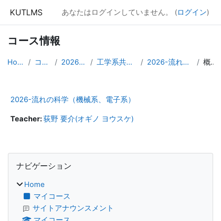
メインコンテンツへスキップする
KUTLMS
あなたはログインしていません。 (
ログイン
)
コース情報
Home
コース
2026年度
工学系共通科目
2026-流れの科学
概要
2026-流れの科学（機械系、電子系）
Teacher:
荻野 要介(オギノ ヨウスケ)
ブロック
ナビゲーション をスキップする
ナビゲーション
Home
マイコース
サイトアナウンスメント
マイコース