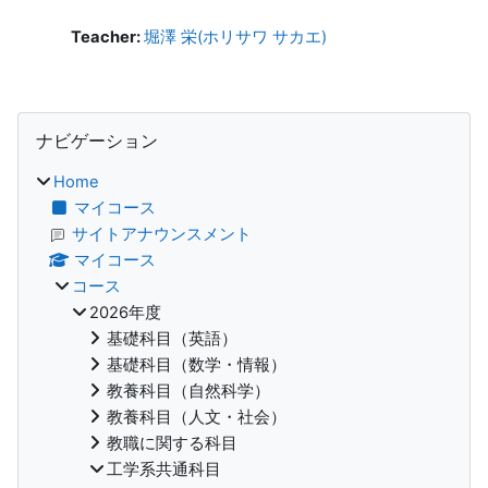
Teacher:
堀澤 栄(ホリサワ サカエ)
ブロック
ナビゲーション をスキップする
ナビゲーション
Home
マイコース
サイトアナウンスメント
マイコース
コース
2026年度
基礎科目（英語）
基礎科目（数学・情報）
教養科目（自然科学）
教養科目（人文・社会）
教職に関する科目
工学系共通科目