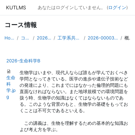
メインコンテンツへスキップする
KUTLMS
あなたはログインしていません。 (
ログイン
)
コース情報
Home
コース
2026年度
工学系共通科目
2026-0000320302
概要
2026-生命科学B
生物学はいまや、現代人ならば誰もが学んでおくべき
生命
学問となってきている。医学の進歩や遺伝子技術など
科
の発達により、これまでにはなかった倫理的問題にも
学.jp
直面なければならない。また地球規模での環境問題を
g
扱う時、生物学の知識はなくてはならないものであ
る。このような背景のもと、生物学の基礎をもってお
くことは不可欠であるといえる。
この講義は、生物を理解するための基本的な知識お
よび考え方を学ぶ。