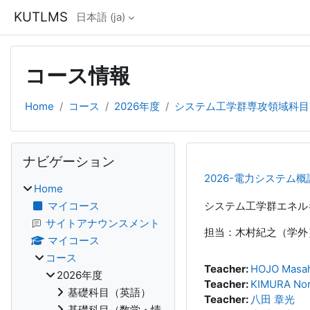
メインコンテンツへスキップする
KUTLMS
日本語 ‎(ja)‎
コース情報
Home
コース
2026年度
システム工学群専攻領域科目
ブロック
ナビゲーション をスキップする
ナビゲーション
2026-電力システム概
Home
マイコース
システム工学群エネル
サイトアナウンスメント
担当：木村紀之（学外
マイコース
コース
Teacher:
HOJO Masa
2026年度
Teacher:
KIMURA Nor
基礎科目（英語）
Teacher:
八田 章光
基礎科目（数学・情