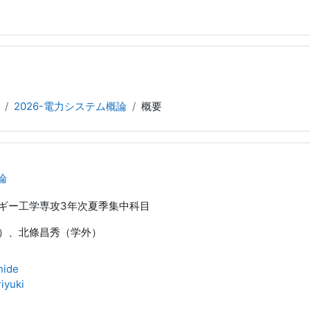
2026-電力システム概論
概要
論
ギー工学専攻3年次夏季集中科目
）、北條昌秀（学外）
hide
iyuki