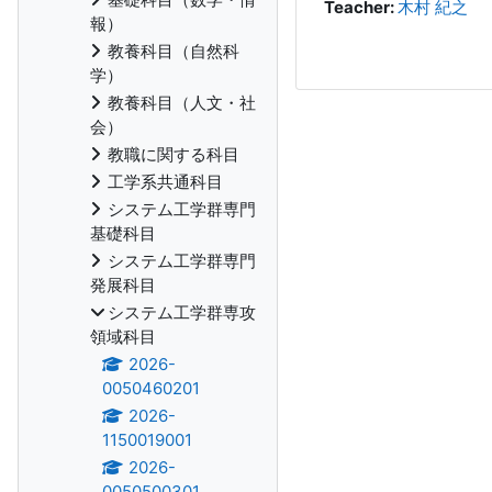
Teacher:
木村 紀之
報）
教養科目（自然科
学）
教養科目（人文・社
会）
教職に関する科目
工学系共通科目
システム工学群専門
基礎科目
システム工学群専門
発展科目
システム工学群専攻
領域科目
2026-
0050460201
2026-
1150019001
2026-
0050500301