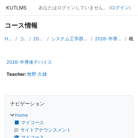
メインコンテンツへスキップする
KUTLMS
あなたはログインしていません。 (
ログイン
)
コース情報
Home
コース
2026年度
システム工学群専攻領域科目
2026-半導体デバイス
概要
2026-半導体デバイス
Teacher:
牧野 久雄
ブロック
ナビゲーション をスキップする
ナビゲーション
Home
マイコース
サイトアナウンスメント
マイコース