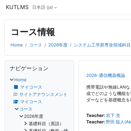
メインコンテンツへスキップする
KUTLMS
日本語 ‎(ja)‎
コース情報
Home
コース
2026年度
システム工学群専攻領域科目
ブロック
ナビゲーション をスキップする
ナビゲーション
2026-通信機器概論
Home
マイコース
携帯電話や無線LAN
成でどのような機能を
サイトアナウンスメント
ダーなどを基礎概念を
マイコース
コース
Teacher:
岩下 克
2026年度
Teacher:
野田 聡人(Aki
基礎科目（英語）
基礎科目（数学・情