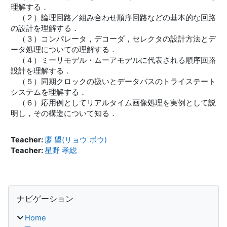
理解する．
（２）論理回路／組み合わせ順序回路などの基本的な回路
の設計を理解する．
（３）コンパレータ，デコーダ，セレクタの設計方法とデ
ータ処理についての理解する．
（４）ミーリモデル・ムーアモデルに代表される順序回路
設計を理解する．
（５）同期クロックの扱いとデータバスのトライステート
システムを理解する．
（６）応用例としてリアルタイム画像処理を実例として説
明し，その構造について知る．
Teacher:
廖 望(リョウ ボウ)
Teacher:
星野 孝総
ブロック
ナビゲーション をスキップする
ナビゲーション
Home