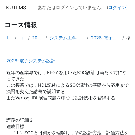
メインコンテンツへスキップする
KUTLMS
あなたはログインしていません。 (
ログイン
)
コース情報
Home
コース
2026年度
システム工学群専攻領域科目
2026-電子システム設計
概要
2026-電子システム設計
近年の産業界では，FPGAを用いたSOC設計は当たり前にな
ってきた．
この授業では，HDL記述によるSOC設計の基礎から応用まで
演習を交えた講義で説明する．
またVerilogHDL演習問題を中心に設計技術を習得する．
講義の詳細３
達成目標
（１）SOCとは何かを理解し，その設計方法，評価方法を