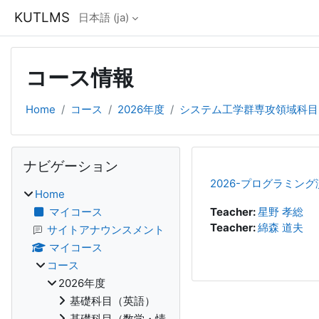
メインコンテンツへスキップする
KUTLMS
日本語 ‎(ja)‎
コース情報
Home
コース
2026年度
システム工学群専攻領域科目
ブロック
ナビゲーション をスキップする
ナビゲーション
2026-プログラミン
Home
マイコース
Teacher:
星野 孝総
Teacher:
綿森 道夫
サイトアナウンスメント
マイコース
コース
2026年度
基礎科目（英語）
基礎科目（数学・情