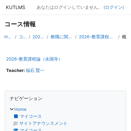
メインコンテンツへスキップする
KUTLMS
あなたはログインしていません。 (
ログイン
)
コース情報
Home
コース
2026年度
教職に関する科目
2026-教育課程論（永国寺）
概要
2026-教育課程論（永国寺）
Teacher:
福石 賢一
ブロック
ナビゲーション をスキップする
ナビゲーション
Home
マイコース
サイトアナウンスメント
マイコース