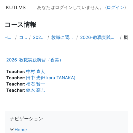
メインコンテンツへスキップする
KUTLMS
あなたはログインしていません。 (
ログイン
)
コース情報
Home
コース
2026年度
教職に関する科目
2026-教職実践演習（香美）
概要
2026-教職実践演習（香美）
Teacher:
中村 直人
Teacher:
田中 光(Hikaru TANAKA)
Teacher:
福石 賢一
Teacher:
鈴木 高志
ブロック
ナビゲーション をスキップする
ナビゲーション
Home