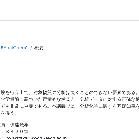
26AnalChem1
概要
実験を行う上で、対象物質の分析は欠くことのできない要素である
や化学量論に基づいた定量的な考え方、分析データに対する正確な
っても非常に重要である。本講義では、分析化学に関する基礎知識
力を養う。
教員：伊藤亮孝
室：Ｂ４２０室
to.akitaka@kochi-tech.ac.jp