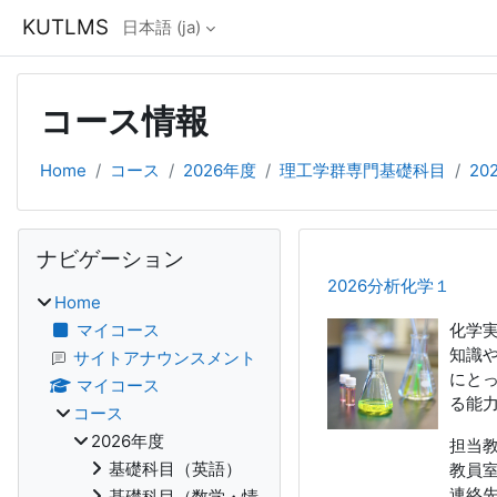
メインコンテンツへスキップする
KUTLMS
日本語 ‎(ja)‎
コース情報
Home
コース
2026年度
理工学群専門基礎科目
20
ブロック
ナビゲーション をスキップする
ナビゲーション
2026分析化学１
Home
マイコース
化学
知識
サイトアナウンスメント
にと
マイコース
る能
コース
2026年度
担当
基礎科目（英語）
教員
連絡先：i
基礎科目（数学・情