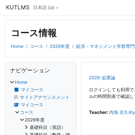
メインコンテンツへスキップする
KUTLMS
日本語 ‎(ja)‎
コース情報
Home
コース
2026年度
経済・マネジメント学群専門
ブロック
ナビゲーション をスキップする
ナビゲーション
2026-起業論
Home
マイコース
ログインしても利用で
ルの時間割表で確認し
サイトアナウンスメント
マイコース
コース
Teacher:
内海 京久(Kyo
2026年度
基礎科目（英語）
基礎科目（数学・情