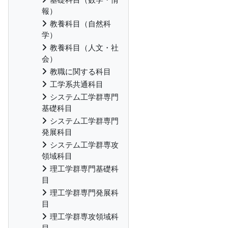
報）
教養科目（自然科
学）
教養科目（人文・社
会）
教職に関する科目
工学系共通科目
システム工学群専門
基礎科目
システム工学群専門
発展科目
システム工学群専攻
領域科目
理工学群専門基礎科
目
理工学群専門発展科
目
理工学群専攻領域科
目