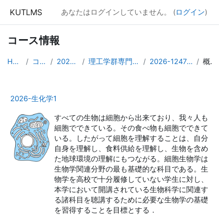
メインコンテンツへスキップする
KUTLMS
あなたはログインしていません。 (
ログイン
)
コース情報
Home
コース
2026年度
理工学群専門基礎科目
2026-1247002201
概要
2026-生化学1
すべての生物は細胞から出来ており、我々人も
細胞でできている。その食べ物も細胞でできて
いる。したがって細胞を理解することは、自分
自身を理解し、食料供給を理解し、生物を含め
た地球環境の理解にもつながる。細胞生物学は
生物学関連分野の最も基礎的な科目である。生
物学を高校で十分履修していない学生に対し、
本学において開講されている生物科学に関連す
る諸科目を聴講するために必要な生物学の基礎
を習得することを目標とする．