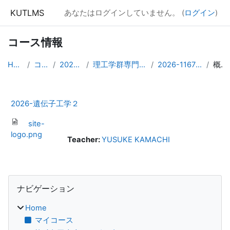
メインコンテンツへスキップする
KUTLMS
あなたはログインしていません。 (
ログイン
)
コース情報
Home
コース
2026年度
理工学群専門発展科目
2026-1167000301
概要
2026-遺伝子工学２
site-
logo.png
Teacher:
YUSUKE KAMACHI
ブロック
ナビゲーション をスキップする
ナビゲーション
Home
マイコース