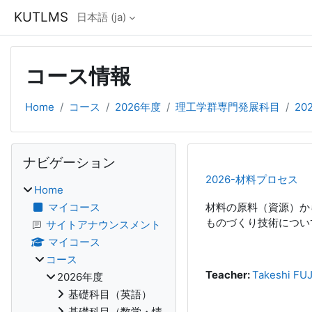
メインコンテンツへスキップする
KUTLMS
日本語 ‎(ja)‎
コース情報
Home
コース
2026年度
理工学群専門発展科目
20
ブロック
ナビゲーション をスキップする
ナビゲーション
2026-材料プロセス
Home
マイコース
材料の原料（資源）か
ものづくり技術につい
サイトアナウンスメント
マイコース
コース
Teacher:
Takeshi FUJ
2026年度
基礎科目（英語）
基礎科目（数学・情