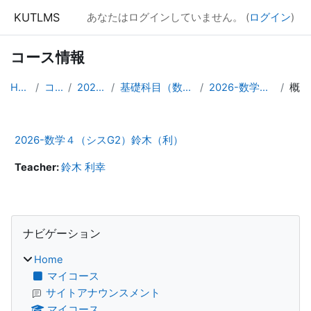
メインコンテンツへスキップする
KUTLMS
あなたはログインしていません。 (
ログイン
)
コース情報
Home
コース
2026年度
基礎科目（数学・情報）
2026-数学４(シスG2)
概要
2026-数学４（シスG2）鈴木（利）
Teacher:
鈴木 利幸
ブロック
ナビゲーション をスキップする
ナビゲーション
Home
マイコース
サイトアナウンスメント
マイコース