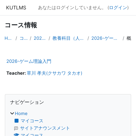
メインコンテンツへスキップする
KUTLMS
あなたはログインしていません。 (
ログイン
)
コース情報
Home
コース
2026年度
教養科目（人文・社会）
2026-ゲーム理論入門
概要
2026-ゲーム理論入門
Teacher:
草川 孝夫(クサカワ タカオ)
ブロック
ナビゲーション をスキップする
ナビゲーション
Home
マイコース
サイトアナウンスメント
マイコース