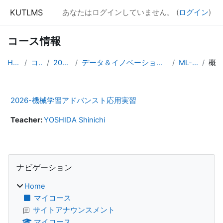
メインコンテンツへスキップする
KUTLMS
あなたはログインしていません。 (
ログイン
)
コース情報
Home
コース
2026年度
データ＆イノベーション学群専攻領域科目
ML-adv26
概要
2026-機械学習アドバンスト応用実習
Teacher:
YOSHIDA Shinichi
ブロック
ナビゲーション をスキップする
ナビゲーション
Home
マイコース
サイトアナウンスメント
マイコース