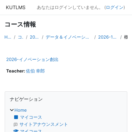
メインコンテンツへスキップする
KUTLMS
あなたはログインしていません。 (
ログイン
)
コース情報
Home
コース
2026年度
データ＆イノベーション学群専門発展科目
2026-1247007901
概
2026-イノベーション創出
Teacher:
佐伯 幸郎
ブロック
ナビゲーション をスキップする
ナビゲーション
Home
マイコース
サイトアナウンスメント
マイコース