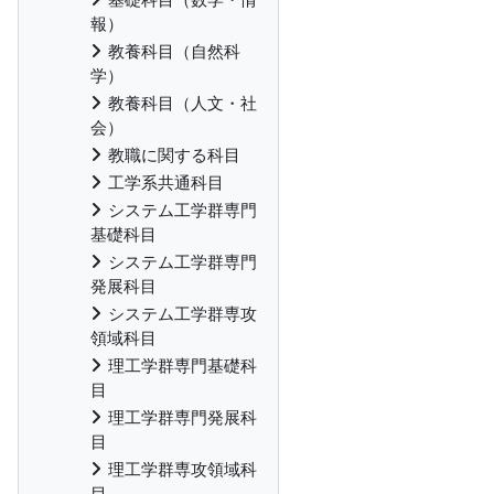
報）
教養科目（自然科
学）
教養科目（人文・社
会）
教職に関する科目
工学系共通科目
システム工学群専門
基礎科目
システム工学群専門
発展科目
システム工学群専攻
領域科目
理工学群専門基礎科
目
理工学群専門発展科
目
理工学群専攻領域科
目