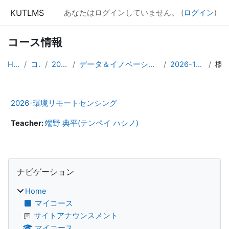
メインコンテンツへスキップする
KUTLMS
あなたはログインしていません。 (
ログイン
)
コース情報
Home
コース
2026年度
データ＆イノベーション学群専攻領域科目
2026-1247009701
概
2026-環境リモートセンシング
Teacher:
端野 典平(テンペイ ハシノ)
ブロック
ナビゲーション をスキップする
ナビゲーション
Home
マイコース
サイトアナウンスメント
マイコース