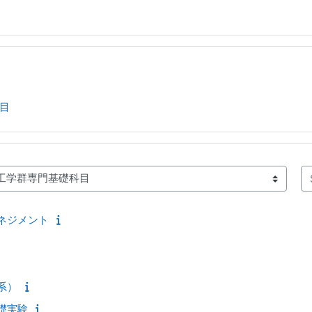
目
Se
マネジメント
系）
基礎実験