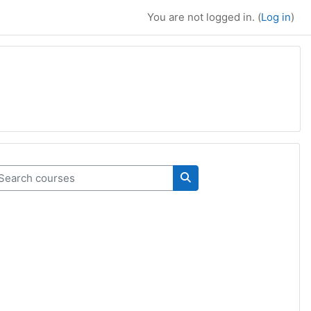
You are not logged in. (
Log in
)
arch courses
Search courses