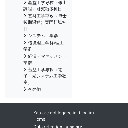
基盤工学専攻（修士
課程）研究領域科目
基盤工学専攻（博士
後期課程）専門領域科
目
システム工学群
環境理工学群/理工
学群
経済・マネジメント
学群
基盤工学専攻（電
子・光システム工学教
室）
その他
You are not logged in. (
Log in
)
Home
Data retention summary