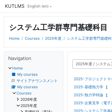
Skip to main content
KUTLMS
English ‎(en)‎
システム工学群専門基礎科目
Home
Courses
2025年度
システム工学群専門基礎科
Blocks
Skip Navigation
Navigation
Course categories
Home
My courses
2025-プロジェクト
サイトアナウンスメント
2025-基礎熱力学
My courses
Courses
2025-熱力学特論
2026年度
2025-企業見学（電子
2025年度
2025-システム工学
基礎科目（英語）