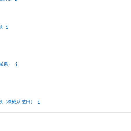
験
機械系）
実験（機械系 芝田）