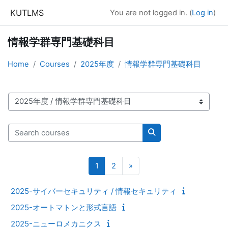
Skip to main content
KUTLMS
You are not logged in. (
Log in
)
情報学群専門基礎科目
Home
Courses
2025年度
情報学群専門基礎科目
Course categories
Search courses
Search courses
Page 1
Page 2
Next page
1
2
»
2025-サイバーセキュリティ / 情報セキュリティ
2025-オートマトンと形式言語
2025-ニューロメカニクス