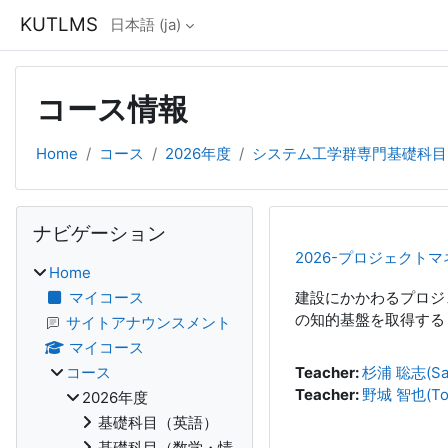
メインコンテンツへスキップする
KUTLMS
日本語 ‎(ja)‎
コース情報
Home
コース
2026年度
システム工学群専門基礎科目
ブロック
ナビゲーション をスキップする
ナビゲーション
2026-プロジェクト
Home
マイコース
建設にかかわるプロジ
の知的基盤を取得する
サイトアナウンスメント
マイコース
コース
Teacher:
杉浦 聡志(Sat
Teacher:
野城 智也(Tom
2026年度
基礎科目（英語）
基礎科目（数学・情