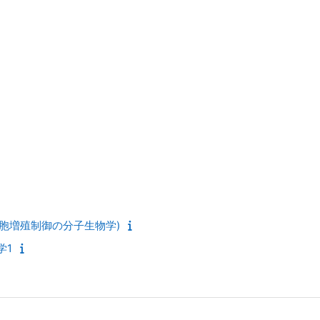
(細胞増殖制御の分子生物学)
学1