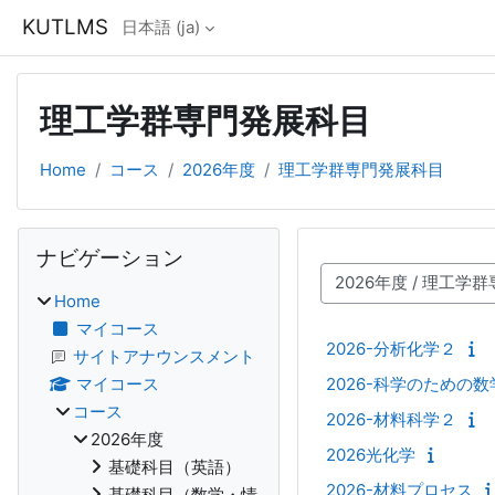
メインコンテンツへスキップする
KUTLMS
日本語 ‎(ja)‎
理工学群専門発展科目
Home
コース
2026年度
理工学群専門発展科目
ブロック
ナビゲーション をスキップする
ナビゲーション
コースカテゴリ
Home
マイコース
2026-分析化学２
サイトアナウンスメント
2026-科学のための数
マイコース
コース
2026-材料科学２
2026年度
2026光化学
基礎科目（英語）
2026-材料プロセス
基礎科目（数学・情